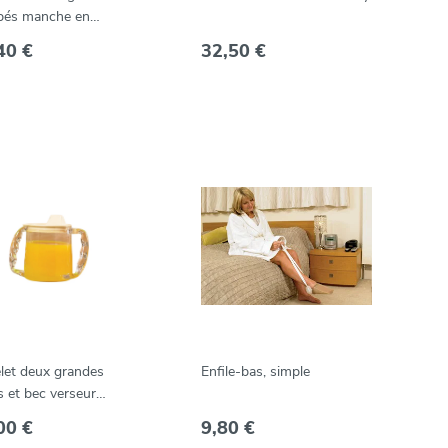
bés manche en
sse
40 €
32,50 €
let deux grandes
Enfile-bas, simple
 et bec verseur
ng Mug 300 ml, 3
00 €
9,80 €
s trous