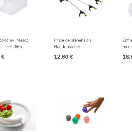
Economy (Masc.)
Pince de préhension
Enfi
 l -- AA2665
Handi-reacher
reco
 €
12,60 €
18,