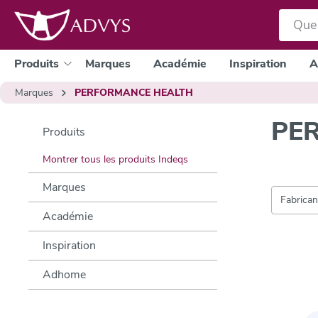
a recherche
Passer à la navigation principale
Produits
Marques
Académie
Inspiration
A
Marques
PERFORMANCE HEALTH
PE
Produits
Montrer tous les produits Indeqs
Marques
Fabrica
Académie
Inspiration
Adhome