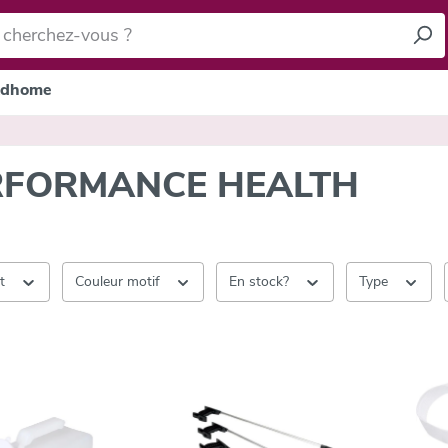
dhome
RFORMANCE HEALTH
nt
Couleur motif
En stock?
Type