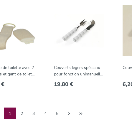
e de toilette avec 2
Couverts légers spéciaux
Couv
 et gant de toilette
pour fonction unimanuelle
856
fourchette/cuillère
 €
19,80 €
6,2
1
2
3
4
5