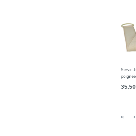
Serviett
poignées
-- AA1
35,50