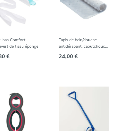
le-bas Comfort
Tapis de bain/douche
uvert de tissu éponge
antidérapant, caoutchouc
avec ventouses
80 €
24,00 €