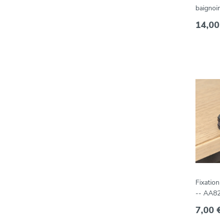
baignoir
salle de
14,00
(par 20
Fixation
-- AA8
7,00 