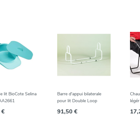
 lit BioCote Selina
Barre d'appui bilaterale
Chau
 AA2661
pour lit Double Loop
légér
 €
91,50 €
17,