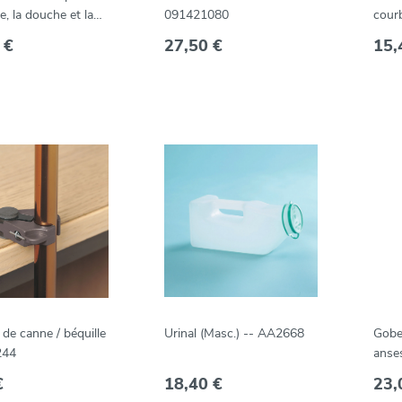
e, la douche et la
091421080
cour
 bain 21,6 x 1,9cm
mou
 €
27,50 €
15,
) -- A830600
 de canne / béquille
Urinal (Masc.) -- AA2668
Gobe
244
anses
Cari
€
18,40 €
23,
petit