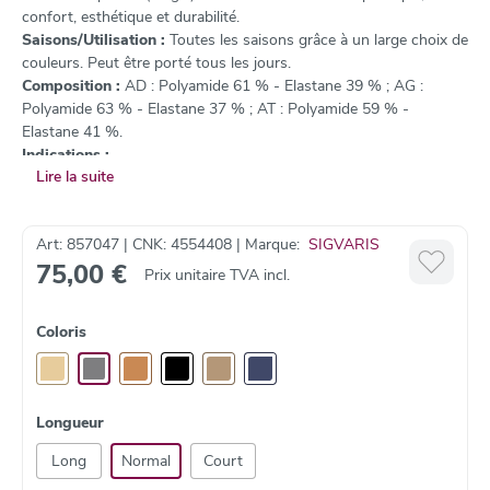
confort, esthétique et durabilité.
Saisons/Utilisation :
Toutes les saisons grâce à un large choix de
couleurs. Peut être porté tous les jours.
Composition :
AD : Polyamide 61 % - Elastane 39 % ; AG :
Polyamide 63 % - Elastane 37 % ; AT : Polyamide 59 % -
Elastane 41 %.
Indications :
Lire la suite
Jambes lourdes
Varices
Après une sclérothérapie ou une intervention chirurgicale
Art: 857047 | CNK: 4554408 | Marque:
SIGVARIS
pour des varices
75,00 €
Grossesse et post-partum
Prix unitaire TVA incl.
Coloris
Longueur
Long
Normal
Court