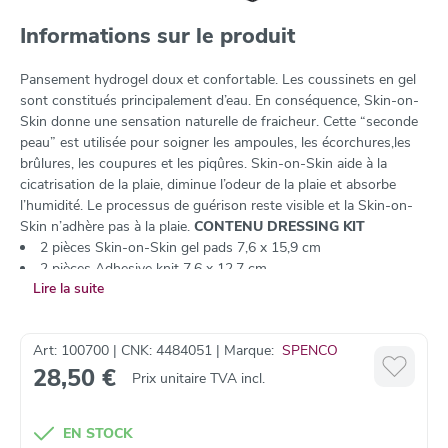
Informations sur le produit
Pansement hydrogel doux et confortable. Les coussinets en gel
sont constitués principalement d’eau. En conséquence, Skin-on-
Skin donne une sensation naturelle de fraicheur. Cette “seconde
peau” est utilisée pour soigner les ampoules, les écorchures,les
brûlures, les coupures et les piqûres. Skin-on-Skin aide à la
cicatrisation de la plaie, diminue l’odeur de la plaie et absorbe
l’humidité. Le processus de guérison reste visible et la Skin-on-
Skin n’adhère pas à la plaie.
CONTENU DRESSING KIT
2 pièces Skin-on-Skin gel pads 7,6 x 15,9 cm
2 pièces Adhesive knit 7,6 x 12,7 cm
Lire la suite
5 pièces Adhesive knit 7,6 x 3,8 cm
Aussi disponible comme : Squares et Circles.
Art: 100700 | CNK: 4484051 | Marque:
SPENCO
28,50 €
Prix unitaire TVA incl.
EN STOCK