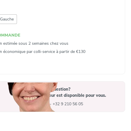
Gauche
COMMANDE
on estimée sous 2 semaines chez vous
on économique par colli‑service à partir de €130
Vous avez une question?
Un collaborateur est disponible pour vous.
info@advys.be
-
+32 9 210 56 05