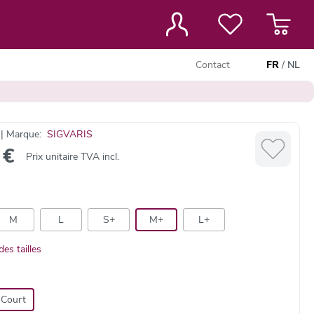
Contact
FR
/
NL
 | Marque:
SIGVARIS
 €
Prix unitaire TVA incl.
M
L
S+
M+
L+
es tailles
Court