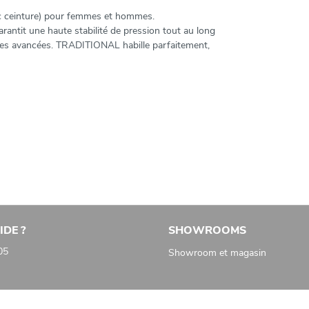
 ceinture) pour femmes et hommes.
arantit une haute stabilité de pression tout au long
euses avancées. TRADITIONAL habille parfaitement,
IDE ?
SHOWROOMS
05
Showroom et magasin
 et le tour de hanche)
tirer ou allonger)