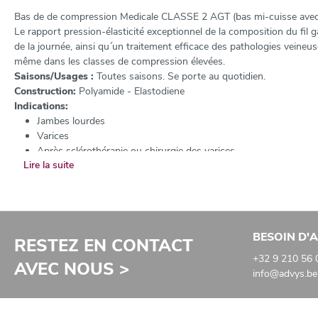
Bas de de compression Medicale CLASSE 2 AGT (bas mi-cuisse avec
Le rapport pression-élasticité exceptionnel de la composition du fil g
de la journée, ainsi qu´un traitement efficace des pathologies vein
même dans les classes de compression élevées.
Saisons/Usages :
Toutes saisons. Se porte au quotidien.
Construction:
Polyamide - Elastodiene
Indications:
Jambes lourdes
Varices
Après sclérothérapie ou chirurgie des varices
Lire la suite
Oedèmes veineux
Thrombose veineuse superfi cielle et profonde
Ulcères cicatrisés
Lymphoedème
Troubles trophiques
BESOIN D'A
Prévention du syndrome post-thrombotique (2 ans)
RESTEZ EN CONTACT
Grossesse et post partum (si insuffisance veineuse connue)
+32 9 210 56 
AVEC NOUS >
info@advys.be
Retouches possibles:
Raccourcir la hauteur du slip (préciser le nombre de cm à retirer
Raccourcir ou allonger le ceinture (préciser le nombre de cm à re