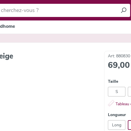
dhome
eige
Art: 880830
69,00
Taille
S
Tableau d
Longueur
Long