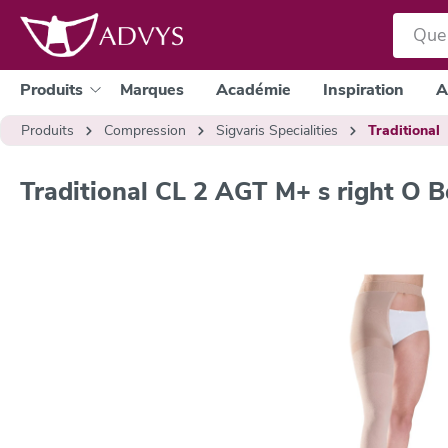
a recherche
Passer à la navigation principale
Produits
Marques
Académie
Inspiration
A
Produits
Compression
Sigvaris Specialities
Traditional
Traditional CL 2 AGT M+ s right O B