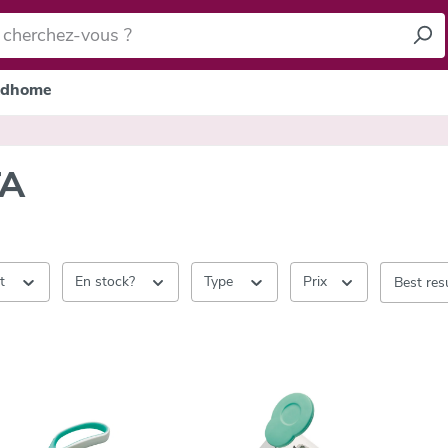
dhome
TA
nt
En stock?
Type
Prix