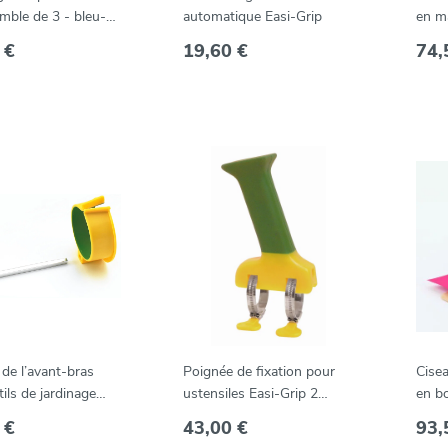
mble de 3 - bleu-
automatique Easi-Grip
en m
se
Easi-
 €
19,60 €
74,
 de l’avant-bras
Poignée de fixation pour
Cisea
ils de jardinage
ustensiles Easi-Grip 2
en bo
ip -- PGT-AS
pièces -- PGT-AH
 €
43,00 €
93,