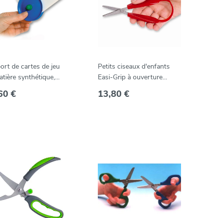
ort de cartes de jeu
Petits ciseaux d'enfants
tière synthétique,
Easi-Grip à ouverture
 à tenir en main --
automatique avec bouts
60 €
13,80 €
-CH
arrondis 30 mm rouge --
MEG-1