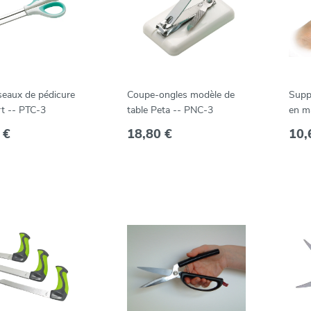
seaux de pédicure
Coupe-ongles modèle de
Supp
rt -- PTC-3
table Peta -- PNC-3
en ma
rond,
 €
18,80 €
10,
PAP