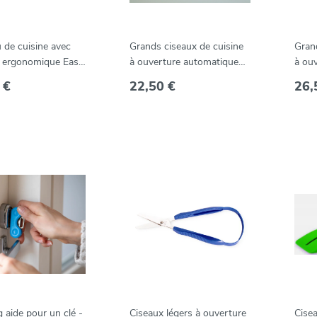
 de cuisine avec
Grands ciseaux de cuisine
Gran
 ergonomique Easi-
à ouverture automatique
à ou
Easi-Grip 22 cm -- PKS-1
23,3
 €
22,50 €
26,
 aide pour un clé -
Ciseaux légers à ouverture
Cisea