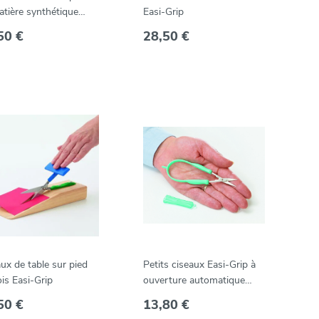
atière synthétique
Easi-Grip
Grip
50 €
28,50 €
ux de table sur pied
Petits ciseaux Easi-Grip à
is Easi-Grip
ouverture automatique
avec bouts pointus 30 mm
50 €
13,80 €
- turquoise -- MEG-3