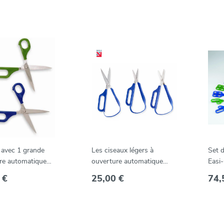
 avec 1 grande
Les ciseaux légers à
Set d
re automatique
ouverture automatique
Easi-
ip
avec une grande poignée
 €
25,00 €
74,
Easi-Grip