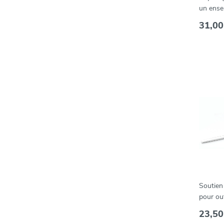
un ense
vert-ro
31,00
Soutien
pour out
Easi-Gr
23,50