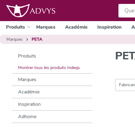
a recherche
Passer à la navigation principale
Produits
Marques
Académie
Inspiration
A
Marques
PETA
PE
Produits
Montrer tous les produits Indeqs
Marques
Fabrica
Académie
Inspiration
Adhome