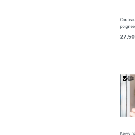
Couteau
poignée
Grip
27,50
Keywing